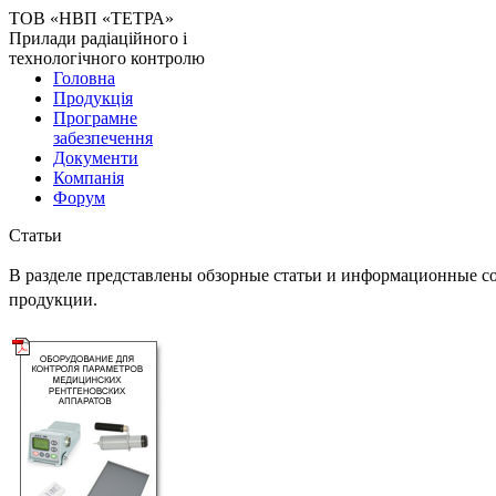
ТОВ «НВП «ТЕТРА»
Прилади радіаційного і
технологічного контролю
Головна
Продукція
Програмне
забезпечення
Документи
Компанія
Форум
Статьи
В разделе представлены обзорные статьи и информационные 
продукции.