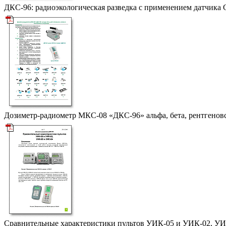
ДКС-96: радиоэкологическая разведка с применением датчика
Дозиметр-радиометр
МКС-08
«ДКС-96»
альфа, бета, рентгенов
Сравнительные характеристики пультов
УИК-05
и
УИК-02
,
УИ