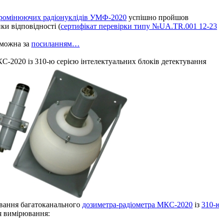
ипромінюючих радіонуклідів УМФ-2020
успішно пройшов
ки відповідності (
сертифікат перевірки типу №UA.TR.001 12-23
 можна за
посиланням…
-2020 із 310-ю серією інтелектуальних блоків детектування
ування багатоканального
дозиметра-радіометра МКС-2020
із
310-
 вимірювання: