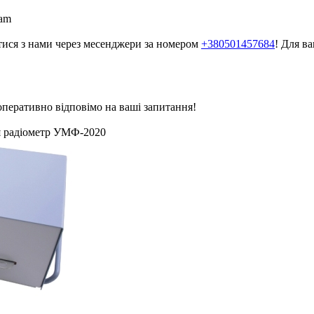
ram
атися з нами через месенджери за номером
+380501457684
! Для в
 оперативно відповімо на ваші запитання!
я радіометр УМФ-2020