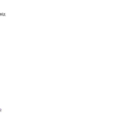
від
ю