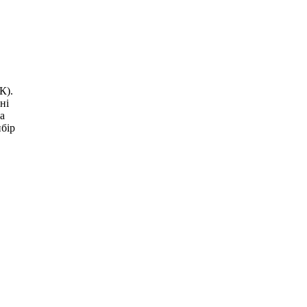
К).
ні
а
ибір