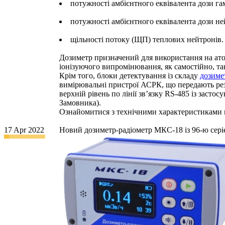
потужності амбієнтного еквівалента дози г
потужності амбієнтного еквівалента дози н
щільності потоку (ЩП) теплових нейтронів.
Дозиметр призначений для використання на ато
іонізуючого випромінювання, як самостійно, та
Крім того, блоки детектування із складу
дозиме
вимірювальні пристрої АСРК, що передають рез
верхній рівень по лінії зв’язку RS-485 із зас
Замовника).
Ознайомитися з технічними характеристиками
17 Apr 2022
Новий дозиметр-радіометр МКС-18 із 96-ю сері