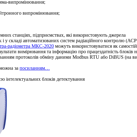
амма-випромінювання;
ейтронного випромінювання;
мних станціях, підприємствах, які використовують джерела
к і у складі автоматизованих систем радіаційного контролю (АСР
тра-радіометра МКС-2020
можуть використовуватися як самостій
ультати вимірювання та інформацію про працездатність блоків н
тосуванням протоколів обміну даними Modbus RTU або DiBUS (на в
 можна за
посиланням…
єю інтелектуальних блоків детектування