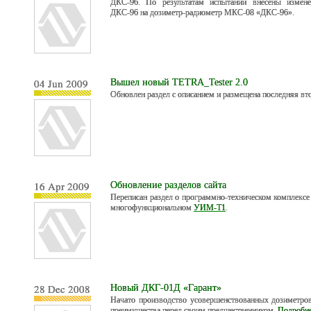
ДКС-96. По результатам испытаний внесены измен
ДКС-96 на дозиметр-радиометр МКС-08 «ДКС-96».
04 Jun 2009
Вышел новый TETRA_Tester 2.0
Обновлен раздел с описанием и размещена последняя в
16 Apr 2009
Обновление разделов сайта
Переписан раздел о программно-техническом комплексе
многофункциональном
УИМ-Т1
.
28 Dec 2008
Новый ДКГ-01Д «Гарант»
Начато производство усовершенствованных дозиметро
преимущества перед своим предшественником.
Подробне