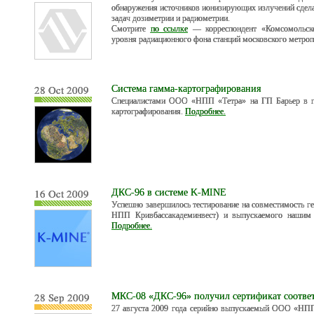
обнаружения источников ионизирующих излучений сдел
задач дозиметрии и радиометрии.
Смотрите
по ссылке
— корреспондент «Комсомольско
уровня радиационного фона станций московского метроп
28 Oct 2009
Cистема гамма-картографирования
Специалистами ООО «НПП «Тетра» на ГП Барьер в г. 
картографирования.
Подробнее.
16 Oct 2009
ДКС-96 в системе K-MINE
Успешно завершилось тестирование на совместимость 
НПП Кривбассакадеминвест) и выпускаемого нашим 
Подробнее.
28 Sep 2009
МКС-08 «ДКС-96» получил сертификат соотве
27 августа 2009 года серийно выпускаемый ООО «НП