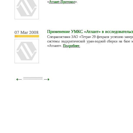
«
Атлант-Протокол
».
07 Mar 2008
Применение УМКС «Атлант» в исследовательс
Специалистами ЗАО «Тетра» 29 февраля успешно завер
системы подкритической уран-водной сборки на базе
«Атлант».
Подробнее.
←
═══
→