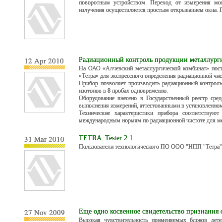
поворотным устройством. Переход от измерения мощ
излучения осуществляется простым открыванием окна.
12 Apr 2010
Радиационный контроль продукции металлург
На ОАО «Алчевский металлургической комбинат» пос
«Тетра» для экспрессного определения радиационной чи
Прибор позволяет производить радиационный контроль
изотопов в 8 пробах одновременно.
Оборудование внесено в Государственный реестр сред
выполнения измерений, аттестованными в установленном
Технические характеристики прибора соответствую
международным нормам по радиационной чистоте для ме
31 Mar 2010
TETRA_Tester 2.1
Пользователи технологического ПО ООО "НПП "Тетра"
27 Nov 2009
Еще одно косвенное свидетельство признания
Высокая чувствительность применяемых блоков дете