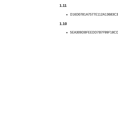
1.11
D16D0781A7577E112A13683C
1.10
5EA309DBFEEDD7B7F99F18C