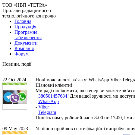
ТОВ «НВП «ТЕТРА»
Прилади радіаційного і
технологічного контролю
Головна
Продукція
Програмне
забезпечення
Документи
Компанія
Форум
Новини, події
22 Oct 2024
Нові можливості звʼязку: WhatsApp Viber Teleg
Шановні клієнти!
Ми раді повідомити, що тепер ви можете зв’яза
+380501457684
! Для вашої зручності ми доступ
-
WhatsApp
-
Viber
-
Telegram
Пишіть нам у робочий час з 8-00 по 17-00, і ми
09 May 2023
Успішно пройшов сертифікаційні випробуванн