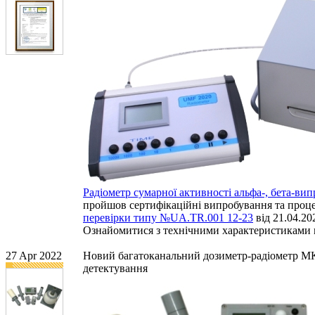
Радіометр сумарної активності альфа-, бета-в
пройшов сертифікаційні випробування та процед
перевірки типу №UA.TR.001 12-23
від 21.04.202
Ознайомитися з технічними характеристиками
27 Apr 2022
Новий багатоканальний дозиметр-радіометр МКС
детектування